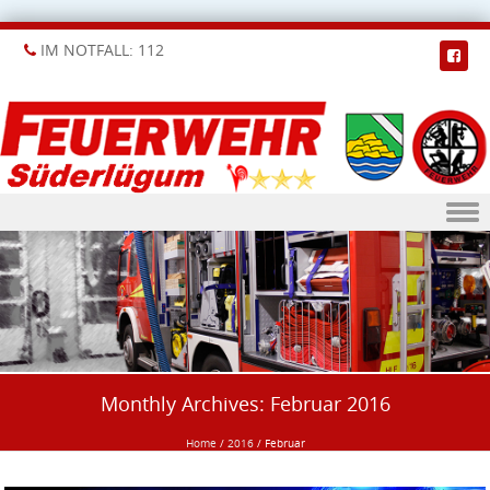
IM NOTFALL: 112
Skip to content
Monthly Archives:
Februar 2016
Home
/
2016
/
Februar