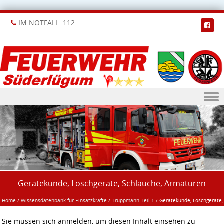
IM NOTFALL: 112
Skip to content
Gerätekunde, Löschgeräte, Schläuche, Armaturen
Home
/
Wissensdatenbank für Einsatzkräfte
/
Truppmann Teil 1
/
Gerätekunde, Löschgeräte,
Schläuche, Armaturen
Sie müssen sich anmelden, um diesen Inhalt einsehen zu