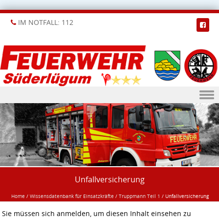
IM NOTFALL: 112
Skip to content
Unfallversicherung
Home
/
Wissensdatenbank für Einsatzkräfte
/
Truppmann Teil 1
/
Unfallversicherung
Sie müssen sich anmelden, um diesen Inhalt einsehen zu